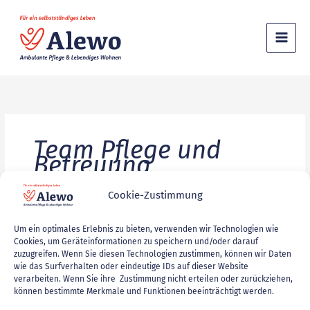
Zum
Inhalt
springen
Team Pflege und
Betreuung
Cookie-Zustimmung
Examinierte
Examinierte Pflegefachkraft (w/m/d)
Um ein optimales Erlebnis zu bieten, verwenden wir Technologien wie
Pflegefachkraft
Cookies, um Geräteinformationen zu speichern und/oder darauf
Stellenangebote
,
Team Pflege und Betreuung
/
volkerstegmaier
(w/m/d)
zuzugreifen. Wenn Sie diesen Technologien zustimmen, können wir Daten
wie das Surfverhalten oder eindeutige IDs auf dieser Website
verarbeiten. Wenn Sie ihre Zustimmung nicht erteilen oder zurückziehen,
Weiterlesen »
können bestimmte Merkmale und Funktionen beeinträchtigt werden.