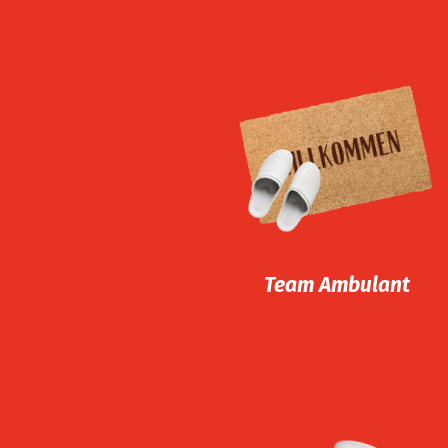
Team Ambulant
Wir ermöglichen älteren
Menschen weiterhin
selbstbestimmt in den
eigenen vier Wänden zu
leben. Dabei koordinieren
wir alle pflegerischen
Maßnahmen und stimmen
Team Ambulant
uns eng ab.