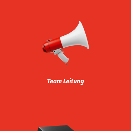
Team Leitung
Mit viel Engagement schaffen
wir eine professionelle
Arbeitsumgebung und
behalten dabei die Wünsche
unserer Kunden und
Mitarbeiter: innen im Blick.
Wir sind RIA.
Team Leitung