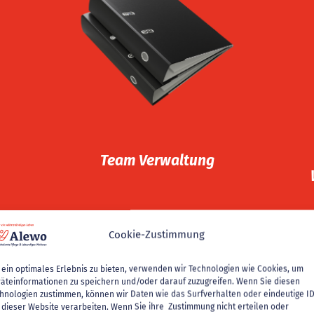
Team Verwaltung
Wir sind ein kleines Team
h
und erledigen von der
en
Buchhaltung über
H
Abrechnung bis hin zu HR-
Team Verwaltung
Fragestellungen alles selbst.
Cookie-Zustimmung
ein optimales Erlebnis zu bieten, verwenden wir Technologien wie Cookies, um
äteinformationen zu speichern und/oder darauf zuzugreifen. Wenn Sie diesen
hnologien zustimmen, können wir Daten wie das Surfverhalten oder eindeutige I
 dieser Website verarbeiten. Wenn Sie ihre Zustimmung nicht erteilen oder