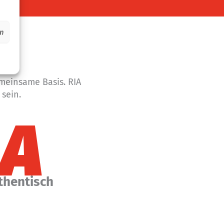
en
emeinsame Basis. RIA
 sein.
thentisch