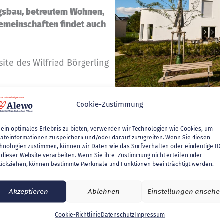
sbau, betreutem Wohnen,
meinschaften findet auch
ite des Wilfried Börgerling
Cookie-Zustimmung
ein optimales Erlebnis zu bieten, verwenden wir Technologien wie Cookies, um
äteinformationen zu speichern und/oder darauf zuzugreifen. Wenn Sie diesen
hnologien zustimmen, können wir Daten wie das Surfverhalten oder eindeutige I
 dieser Website verarbeiten. Wenn Sie ihre Zustimmung nicht erteilen oder
ückziehen, können bestimmte Merkmale und Funktionen beeinträchtigt werden.
Ambulanter Dienst
Unser ambulanter Pfleged
Akzeptieren
Ablehnen
Einstellungen anseh
an, die Pflegeberatung, 
Cookie-Richtlinie
Datenschutz
Impressum
häusliche Krankenpflege